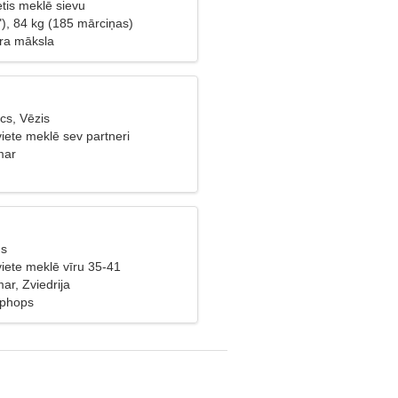
etis meklē sievu
"), 84 kg (185 mārciņas)
tra māksla
cs, Vēzis
viete meklē sev partneri
mar
ns
viete meklē vīru 35-41
ar, Zviedrija
iphops