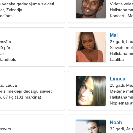
lē vecāka gadagājuma sievieti
Vīrietis vēla
r, Zviedrija
Hallstaham
tiecības
Koncerti, M
Mai
nsvīrs
27 gadi, La
lē pāri
Sieviete mek
ar
Hallstahamm
 Handbols
Laulība
Linnea
cs, Lauva
25 gadi, Me
ris, meklēju dedzīgu sievieti
Meitene mek
), 87 kg (191 mārciņa)
Hallstaham
Nopietnas at
Noah
nsvīrs
32 gadi, Ja