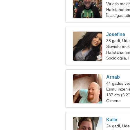
Vīrietis mek
Hallstahamma
Īslaicīgas at
Josefine
33 gadi, Ūde
Sieviete mek
Hallstahamm
Socioloģija,
Arnab
44 gadus ve
Esmu inženie
187 cm (6'2"
Ģimene
Kalle
24 gadi, Ūde