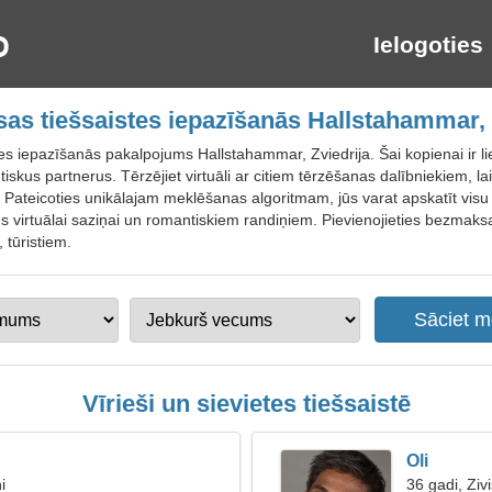
Ielogoties
s tiešsaistes iepazīšanās Hallstahammar, 
s iepazīšanās pakalpojums Hallstahammar, Zviedrija. Šai kopienai ir liel
skus partnerus. Tērzējiet virtuāli ar citiem tērzēšanas dalībniekiem, la
ateicoties unikālajam meklēšanas algoritmam, jūs varat apskatīt visu v
us virtuālai saziņai un romantiskiem randiņiem. Pievienojieties bezmak
 tūristiem.
Vīrieši un sievietes tiešsaistē
Oli
i
36 gadi, Zivi