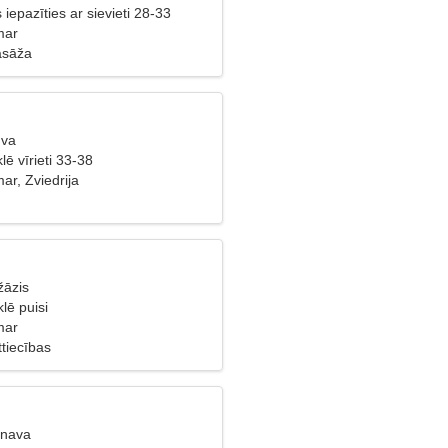
s iepazīties ar sievieti 28-33
mar
asāža
uva
lē vīrieti 33-38
ar, Zviedrija
žāzis
lē puisi
mar
tiecības
unava