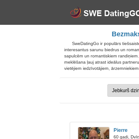
Bezmaksa
SweDatingGo ir populārs tiešsaiste
interesantus sarunu biedrus un romanti
sapulcēm un romantiskiem randiņiem. P
meklēšana ļauj atrast ideālus partner
vietējiem iedzīvotājiem, ārzemniekiem,
Pierre
60 gadi, Dvīņ