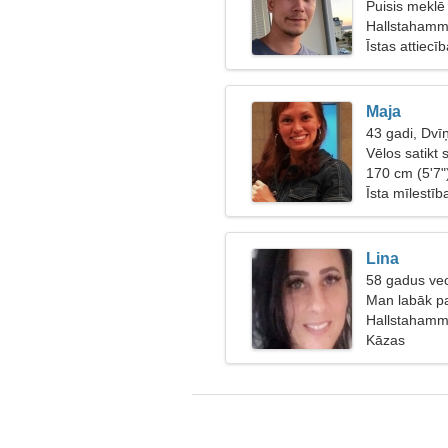
Puisis meklē
Hallstahamma
Īstas attiecī
Maja
43 gadi, Dvīņ
Vēlos satikt
170 cm (5'7"
Īsta mīlestīb
Lina
58 gadus vec
Man labāk pa
Hallstahamma
Kāzas