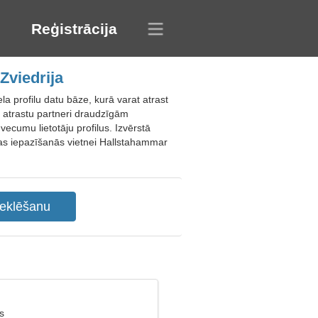
Reģistrācija
Zviedrija
a profilu datu bāze, kurā varat atrast
i atrastu partneri draudzīgām
ecumu lietotāju profilus. Izvērstā
sas iepazīšanās vietnei Hallstahammar
s