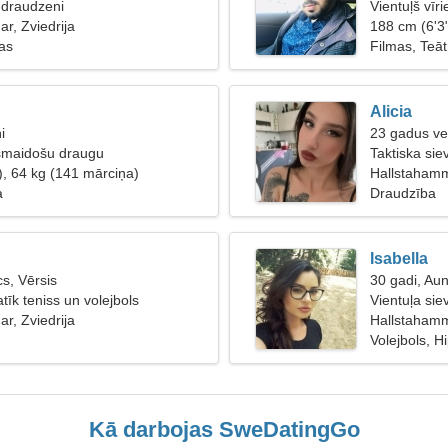
 draudzeni
Vientuļš vīri
r, Zviedrija
188 cm (6'3
bas
Filmas, Teā
Alicia
i
23 gadus ve
 smaidošu draugu
Taktiska sie
), 64 kg (141 mārciņa)
Hallstaham
a
Draudzība
Isabella
s, Vērsis
30 gadi, Au
tīk teniss un volejbols
Vientuļa sie
r, Zviedrija
Hallstahamm
Volejbols, H
Kā darbojas SweDatingGo